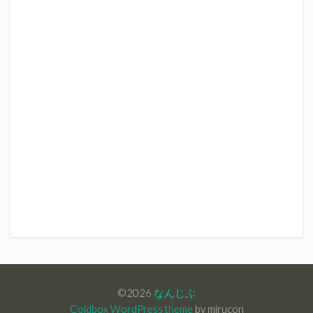
©2026
なんじぶ
Coldbox WordPress theme
by mirucon