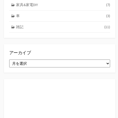
家具&家電DIY
(7)
車
(3)
雑記
(11)
アーカイブ
ア
ー
カ
イ
ブ