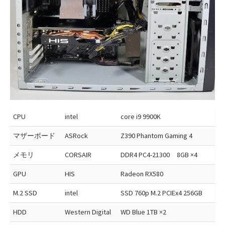
CPU
intel
core i9 9900K
マザーボード
ASRock
Z390 Phantom Gaming 4
メモリ
CORSAIR
DDR4 PC4-21300 8GB ×4
GPU
HIS
Radeon RX580
M.2 SSD
intel
SSD 760p M.2 PCIEx4 256GB
HDD
Western Digital
WD Blue 1TB ×2