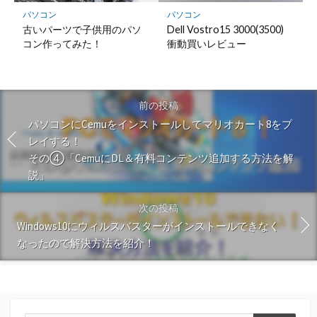
パソコン
パソコン
古いパーツで子供用のパソ
Dell Vostro15 3000(3500)
コン作ってみた！
衝動買いレビュー
前の投稿
パソコンにCemuをインストールしてマリオカート8をプ
レイする！
その④「CemuにDL＆有料コンテンツ追加する方法を解
説」
次の投稿
Windows10にウィルスバスターがインストールできなく
なったので解決方法を紹介！