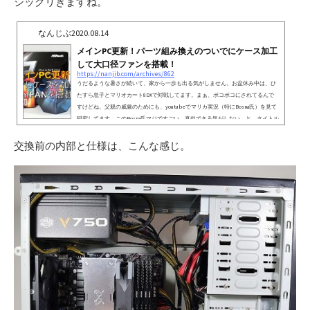
シックリきますね。
なんじぶ
2020.08.14
メインPC更新！パーツ組み換えのついでにケース加工
して大口径ファンを搭載！
https://nanjib.com/archives/862
うだるような暑さが続いて、家から一歩も出る気がしません。お盆休み中は、ひ
たすら息子とマリオカート8DXで対戦してます。まぁ、ボコボコにされてるんで
すけどね。父親の威厳のためにも、youtubeでマリカ実況（特にBosna氏）を見て
研究してます。このBosna氏マジですごい。真似できる気がしない。と、タイトル
と全く関係ない話はこの辺にして、今回はメインPCの組み換えです。今のメイン
PCもi7 8700K（6コア12スレッド）なんで、性能的に不満はないんですが、サブ機
交換前の内部と仕様は、こんな感じ。
のケース改造をしたいなぁと前々から思ってたんで重い腰を上げること...