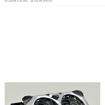
公
最
2020年11月16日
2021年10月5日
開
終
日
更
新
日