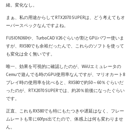
緒。変化なし。
まぁ、私の用途からしてRTX2070 SUPERは、どう考えてもオ
ーバースペックなんですよね。
FUSION360や、TurboCAD V26ぐらいが割とGPUパワー使いま
すが、RX580でも余裕だったんで、これらのソフトを使って
も変化は全く無いです。
唯一、効果を可視的に確認したのが、WiiUエミュレータの
Cemuで遊んでる時のGPU使用率なんですが、マリオカート8
プレイ時の使用率を比べると、RX580で約50～60％ぐらいだ
ったのが、RTX2070 SUPERでは、約20％前後になったぐらい
です。
正直、これもRX580でも特にもたつきや遅延はなく、フレー
ムレートも常に60fps出てたので、体感上は何も変わりませ
ん。