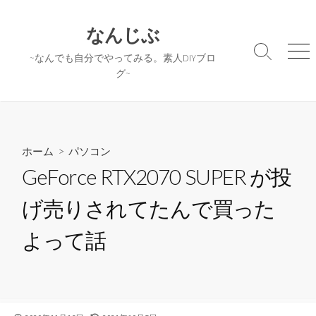
コ
ン
なんじぶ
テ
検
メ
~なんでも自分でやってみる。素人DIYブロ
ン
索
ニ
グ~
ツ
切
ュ
へ
り
ー
替
ス
え
キ
ッ
ホーム
>
パソコン
プ
GeForce RTX2070 SUPER が投
げ売りされてたんで買った
よって話