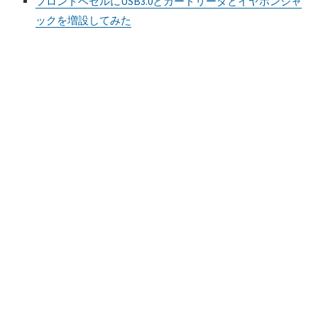
フロントベゼルにUSB3.0とカードリーダとイヤホンジャ
ックを増設してみた