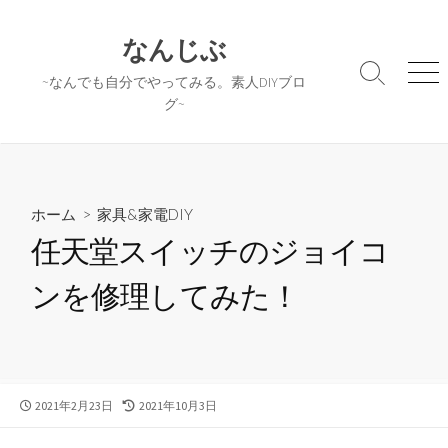
コ
ン
なんじぶ
テ
検
メ
~なんでも自分でやってみる。素人DIYブロ
ン
索
ニ
グ~
ツ
切
ュ
へ
り
ー
替
ス
え
キ
ッ
ホーム
>
家具&家電DIY
プ
任天堂スイッチのジョイコ
ンを修理してみた！
公
最
2021年2月23日
2021年10月3日
開
終
日
更