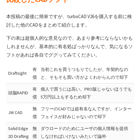
本投稿の最後に簡単ですが、turboCAD V26を購入する前に検
討した他のCADをまとめて紹介します。
下の表は超個人的な意見なので、あまり参考にならないかも
しれませんが、基本的に有名処ばっかりなんで、気になるソ
フトがあれば各自でググってみてください。
有
当初これを買うつもりでしたが、年契約なの
Draftsight
償
と、そもそも買い方がよくわからんので却下
有
個人で買うには高い。PRO版じゃないほうでも
頭脳RAPID
償
5万円以上もするため却下
無
フリーのCADでは超有名なんですが、インター
JW CAD
償
フェイスが好みじゃないので却下
Solid Edge
無
ダウロードのためにユーザの個人情報を提供
2D Drafting
償
しなければいけないみたいで論外