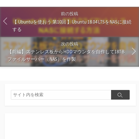
前の投稿
【 Ubuntuを使おう 第10回 】Ubuntu 18.04 LTSをNASに接続
する
次の投稿
【前編】ステンレス板からHDDマウンタを自作して18TB
ファイルサーバー（NAS）を作製
検
検
索
索