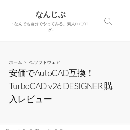
コ
ン
なんじぶ
テ
検
メ
~なんでも自分でやってみる。素人DIYブロ
ン
索
ニ
グ~
ツ
切
ュ
へ
り
ー
替
ス
え
キ
ッ
ホーム
>
PCソフトウェア
プ
安価でAutoCAD互換！
TurboCAD v26 DESIGNER 購
入レビュー