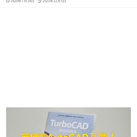
公
最
2020年7月14日
2021年12月5日
開
終
日
更
新
日