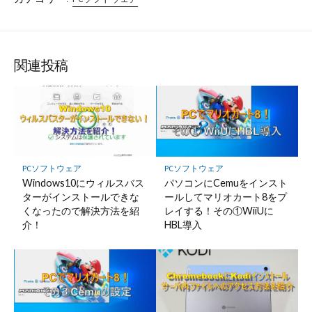
関連投稿
PCソフトウェア
PCソフトウェア
Windows10にウィルスバス
パソコンにCemuをインスト
ターがインストールできな
ールしてマリオカート8をプ
くなったので解決方法を紹
レイする！その①WiiUに
介！
HBL導入