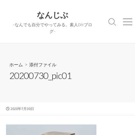
コ
ン
なんじぶ
テ
検
メ
~なんでも自分でやってみる。素人DIYブロ
ン
索
ニ
グ~
ツ
切
ュ
へ
り
ー
替
ス
え
キ
ッ
ホーム
> 添付ファイル
プ
20200730_pic01
公
2020年7月30日
開
日