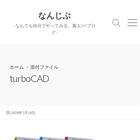
コ
ン
なんじぶ
テ
検
メ
~なんでも自分でやってみる。素人DIYブロ
ン
索
ニ
グ~
ツ
切
ュ
へ
り
ー
替
ス
え
キ
ッ
ホーム
> 添付ファイル
プ
turboCAD
公
2020年7月14日
開
日