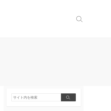
検
索
切
り
替
え
検
検
索
索