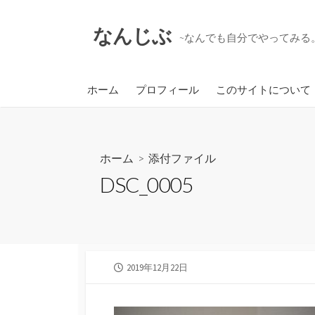
コ
ン
なんじぶ
~なんでも自分でやってみる。
テ
ン
ツ
ホーム
プロフィール
このサイトについて
へ
ス
キ
ッ
ホーム
> 添付ファイル
プ
DSC_0005
公
2019年12月22日
開
日