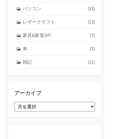
パソコン
(32)
レザークラフト
(12)
家具&家電DIY
(7)
車
(3)
雑記
(11)
アーカイブ
ア
ー
カ
イ
ブ