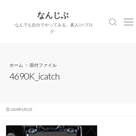
コ
ン
なんじぶ
テ
検
メ
~なんでも自分でやってみる。素人DIYブロ
ン
索
ニ
グ~
ツ
切
ュ
へ
り
ー
替
ス
え
キ
ッ
ホーム
> 添付ファイル
プ
4690K_icatch
公
2020年5月2日
開
日