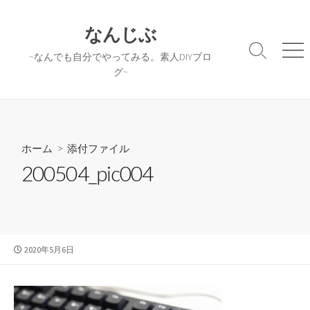
コ
ン
なんじぶ
テ
検
メ
~なんでも自分でやってみる。素人DIYブロ
ン
索
ニ
グ~
ツ
切
ュ
へ
り
ー
替
ス
え
キ
ッ
ホーム
> 添付ファイル
プ
200504_pic004
公
2020年5月6日
開
日