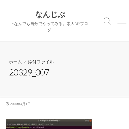
コ
ン
なんじぶ
テ
検
メ
~なんでも自分でやってみる。素人DIYブロ
ン
索
ニ
グ~
ツ
切
ュ
へ
り
ー
替
ス
え
キ
ッ
ホーム
> 添付ファイル
プ
20329_007
公
2020年4月1日
開
日