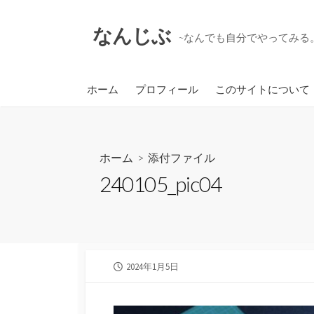
コ
ン
なんじぶ
~なんでも自分でやってみる。
テ
ン
ツ
ホーム
プロフィール
このサイトについて
へ
ス
キ
ッ
ホーム
> 添付ファイル
プ
240105_pic04
公
2024年1月5日
開
日