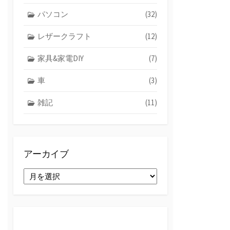
パソコン
(32)
レザークラフト
(12)
家具&家電DIY
(7)
車
(3)
雑記
(11)
アーカイブ
ア
ー
カ
イ
ブ