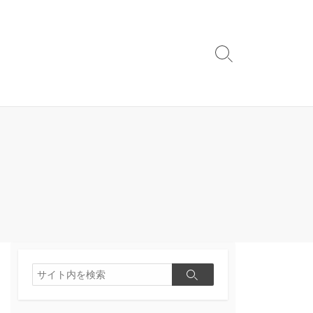
検
索
切
り
替
え
検
検
索
索