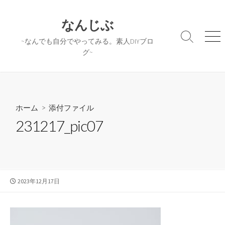
コ
ン
なんじぶ
テ
検
メ
~なんでも自分でやってみる。素人DIYブロ
ン
索
ニ
グ~
ツ
切
ュ
へ
り
ー
替
ス
え
キ
ッ
ホーム
> 添付ファイル
プ
231217_pic07
公
2023年12月17日
開
日