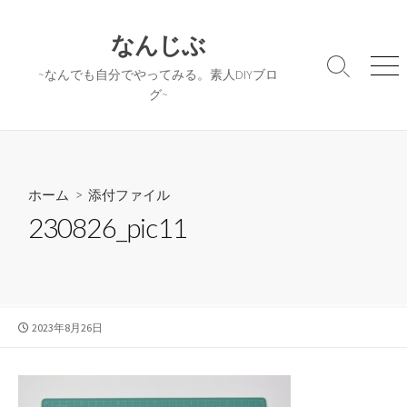
コ
ン
なんじぶ
テ
検
メ
~なんでも自分でやってみる。素人DIYブロ
ン
索
ニ
グ~
ツ
切
ュ
へ
り
ー
替
ス
え
キ
ッ
ホーム
> 添付ファイル
プ
230826_pic11
公
2023年8月26日
開
日