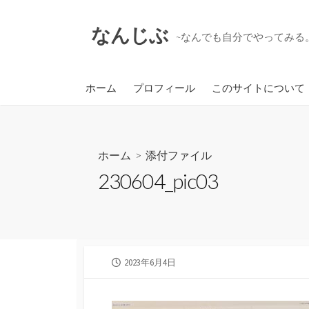
コ
ン
なんじぶ
~なんでも自分でやってみる。
テ
ン
ツ
ホーム
プロフィール
このサイトについて
へ
ス
キ
ッ
ホーム
> 添付ファイル
プ
230604_pic03
公
2023年6月4日
開
日