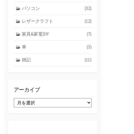
パソコン
(32)
レザークラフト
(12)
家具&家電DIY
(7)
車
(3)
雑記
(11)
アーカイブ
ア
ー
カ
イ
ブ