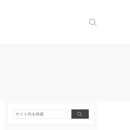
検
索
切
り
替
え
検
検
索
索