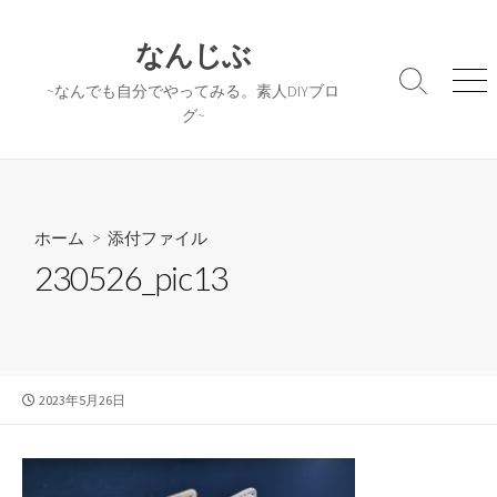
コ
ン
なんじぶ
テ
検
メ
~なんでも自分でやってみる。素人DIYブロ
ン
索
ニ
グ~
ツ
切
ュ
へ
り
ー
替
ス
え
キ
ッ
ホーム
> 添付ファイル
プ
230526_pic13
公
2023年5月26日
開
日