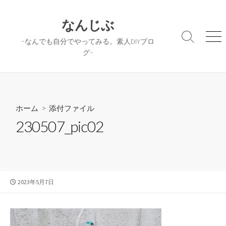
コ
ン
なんじぶ
テ
検
メ
~なんでも自分でやってみる。素人DIYブロ
ン
索
ニ
グ~
ツ
切
ュ
へ
り
ー
替
ス
え
キ
ッ
ホーム
> 添付ファイル
プ
230507_pic02
公
2023年5月7日
開
日