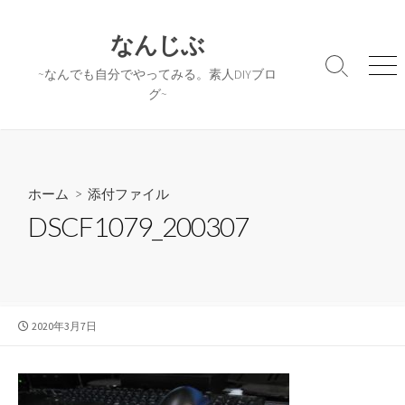
コ
ン
なんじぶ
テ
検
メ
~なんでも自分でやってみる。素人DIYブロ
ン
索
ニ
グ~
ツ
切
ュ
へ
り
ー
替
ス
え
キ
ッ
ホーム
> 添付ファイル
プ
DSCF1079_200307
公
2020年3月7日
開
日