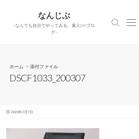
コ
ン
なんじぶ
テ
検
メ
~なんでも自分でやってみる。素人DIYブロ
ン
索
ニ
グ~
ツ
切
ュ
へ
り
ー
替
ス
え
キ
ッ
ホーム
> 添付ファイル
プ
DSCF1033_200307
公
2020年3月7日
開
日