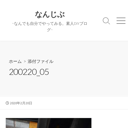
コ
ン
なんじぶ
テ
検
メ
~なんでも自分でやってみる。素人DIYブロ
ン
索
ニ
グ~
ツ
切
ュ
へ
り
ー
替
ス
え
キ
ッ
ホーム
> 添付ファイル
プ
200220_05
公
2020年2月20日
開
日