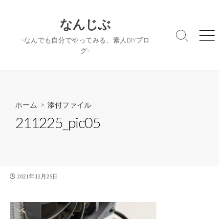
コ
ン
なんじぶ
テ
検
メ
~なんでも自分でやってみる。素人DIYブロ
ン
索
ニ
グ~
ツ
切
ュ
へ
り
ー
替
ス
え
キ
ッ
ホーム
> 添付ファイル
プ
211225_pic05
公
2021年12月25日
開
日