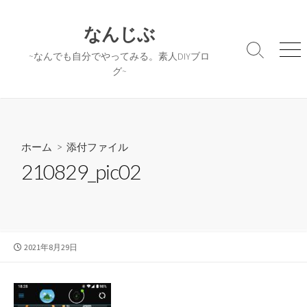
コ
ン
なんじぶ
テ
検
メ
~なんでも自分でやってみる。素人DIYブロ
ン
索
ニ
グ~
ツ
切
ュ
へ
り
ー
替
ス
え
キ
ッ
ホーム
> 添付ファイル
プ
210829_pic02
公
2021年8月29日
開
日