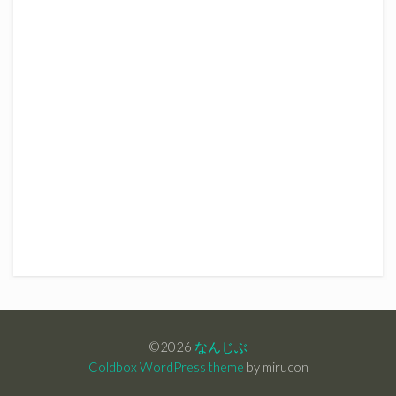
©2026
なんじぶ
Coldbox WordPress theme
by mirucon