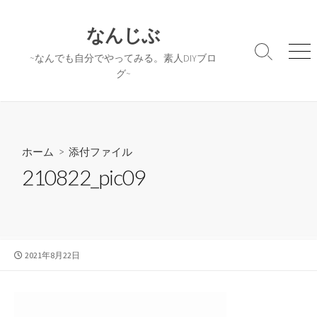
コ
ン
なんじぶ
テ
検
メ
~なんでも自分でやってみる。素人DIYブロ
ン
索
ニ
グ~
ツ
切
ュ
へ
り
ー
替
ス
え
キ
ッ
ホーム
> 添付ファイル
プ
210822_pic09
公
2021年8月22日
開
日